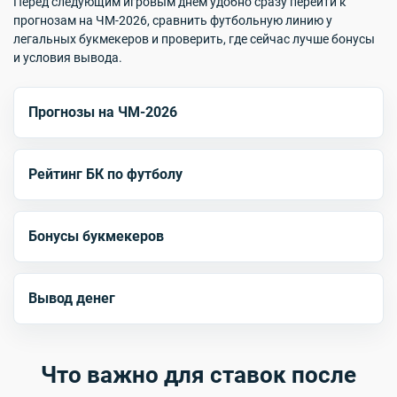
Перед следующим игровым днем удобно сразу перейти к
прогнозам на ЧМ-2026, сравнить футбольную линию у
легальных букмекеров и проверить, где сейчас лучше бонусы
и условия вывода.
Прогнозы на ЧМ-2026
Рейтинг БК по футболу
Бонусы букмекеров
Вывод денег
Что важно для ставок после