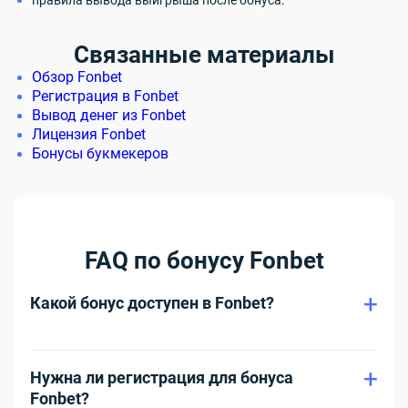
правила вывода выигрыша после бонуса.
Связанные материалы
Обзор Fonbet
Регистрация в Fonbet
Вывод денег из Fonbet
Лицензия Fonbet
Бонусы букмекеров
FAQ по бонусу Fonbet
Какой бонус доступен в Fonbet?
Нужна ли регистрация для бонуса
Fonbet?