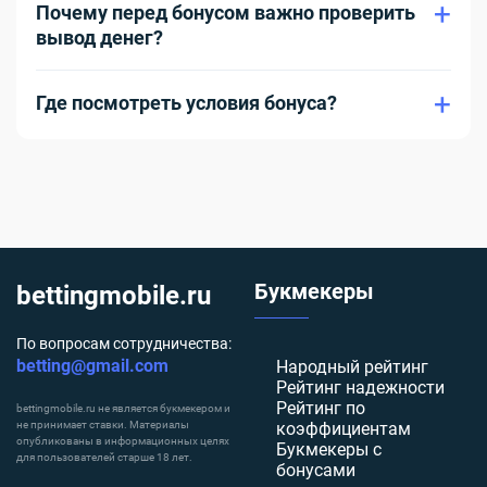
Почему перед бонусом важно проверить
вывод денег?
Где посмотреть условия бонуса?
Букмекеры
bettingmobile.ru
По вопросам сотрудничества:
betting@gmail.com
Народный рейтинг
Рейтинг надежности
Рейтинг по
bettingmobile.ru не является букмекером и
не принимает ставки. Материалы
коэффициентам
опубликованы в информационных целях
Букмекеры с
для пользователей старше 18 лет.
бонусами