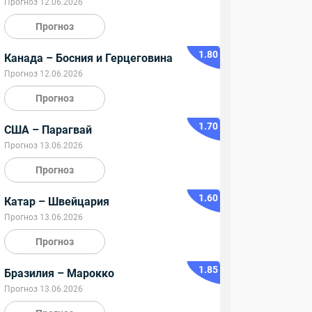
Прогноз 12.06.2026
Прогноз
1.80
Канада – Босния и Герцеговина
Прогноз 12.06.2026
Прогноз
1.70
США – Парагвай
Прогноз 13.06.2026
Прогноз
1.60
Катар – Швейцария
Прогноз 13.06.2026
Прогноз
1.85
Бразилия – Марокко
Прогноз 13.06.2026