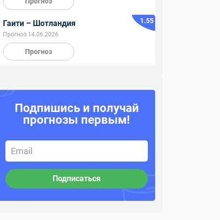
Прогноз
1.55
Гаити – Шотландия
Прогноз 14.06.2026
Прогноз
Подпишись и получай
прогнозы первым!
Подписаться