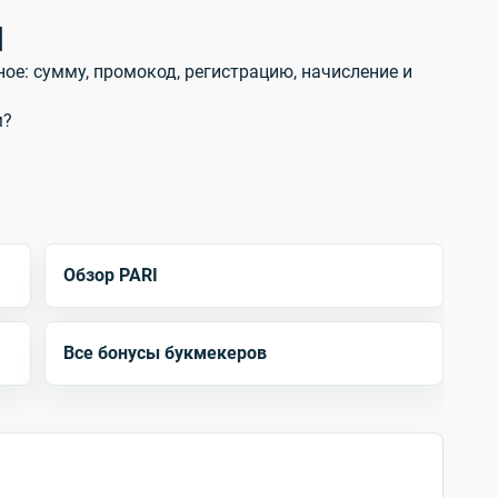
I
ое: сумму, промокод, регистрацию, начисление и
м?
Обзор PARI
Все бонусы букмекеров