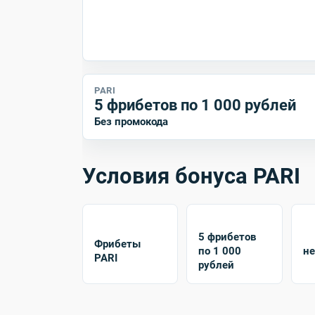
PARI
5 фрибетов по 1 000 рублей
Без промокода
Условия бонуса PARI
БОНУС
СУММА
П
5 фрибетов
Фрибеты
по 1 000
не
PARI
рублей