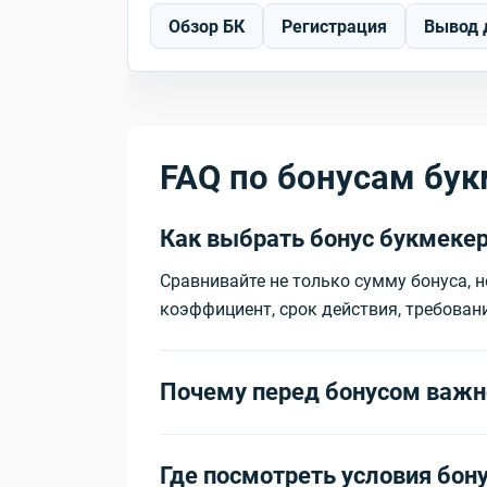
Обзор БК
Регистрация
Вывод 
FAQ по бонусам бу
Как выбрать бонус букмеке
Сравнивайте не только сумму бонуса, 
коэффициент, срок действия, требова
Почему перед бонусом важн
Где посмотреть условия бон