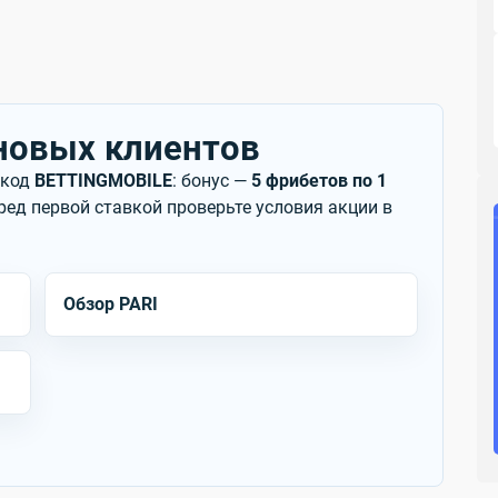
новых клиентов
окод
BETTINGMOBILE
: бонус —
5 фрибетов по 1
еред первой ставкой проверьте условия акции в
Обзор PARI