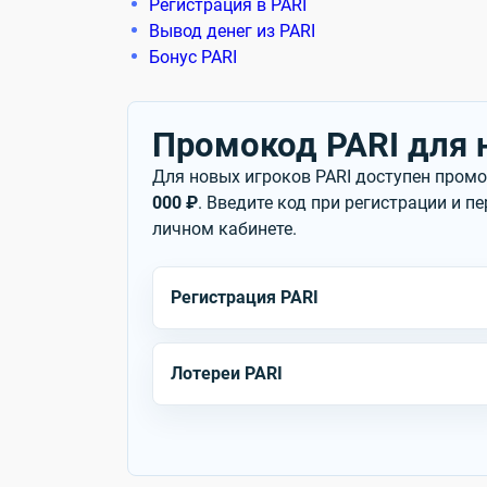
Регистрация в PARI
Вывод денег из PARI
Бонус PARI
Промокод PARI для 
Для новых игроков PARI доступен пром
000 ₽
. Введите код при регистрации и п
личном кабинете.
Регистрация PARI
Лотереи PARI