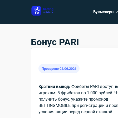
Букмекеры
Лучшие букм
С
БК для футбо
С
Бонус PARI
БК для кибер
T
БК для live
Б
Проверено 04.06.2026
Мобильные Б
Б
Приложения 
Краткий вывод:
Фрибеты PARI доступн
Сравнение Б
игрокам: 5 фрибетов по 1 000 рублей. 
получить бонус, укажите промокод
BETTINGMOBILE при регистрации и про
условия акции перед первой ставкой.