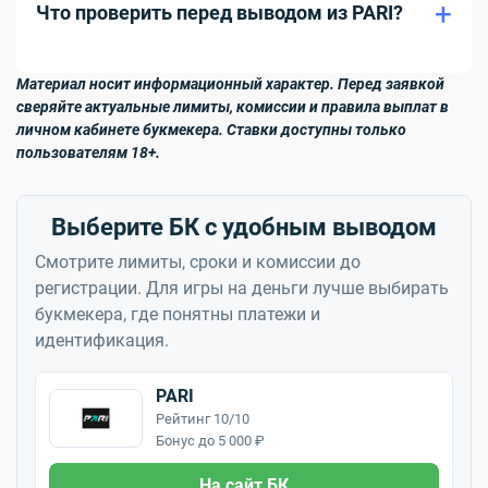
Что проверить перед выводом из PARI?
Материал носит информационный характер. Перед заявкой
сверяйте актуальные лимиты, комиссии и правила выплат в
личном кабинете букмекера. Ставки доступны только
пользователям 18+.
Выберите БК с удобным выводом
Смотрите лимиты, сроки и комиссии до
регистрации. Для игры на деньги лучше выбирать
букмекера, где понятны платежи и
идентификация.
PARI
Рейтинг 10/10
Бонус до 5 000 ₽
На сайт БК