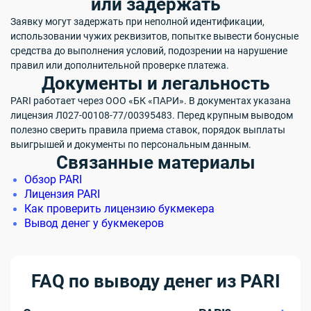
или задержать
Заявку могут задержать при неполной идентификации,
использовании чужих реквизитов, попытке вывести бонусные
средства до выполнения условий, подозрении на нарушение
правил или дополнительной проверке платежа.
Документы и легальность
PARI работает через ООО «БК «ПАРИ». В документах указана
лицензия Л027-00108-77/00395483. Перед крупным выводом
полезно сверить правила приема ставок, порядок выплаты
выигрышей и документы по персональным данным.
Связанные материалы
Обзор PARI
Лицензия PARI
Как проверить лицензию букмекера
Вывод денег у букмекеров
FAQ по выводу денег из PARI