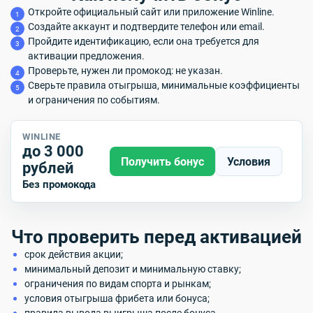
Откройте официальный сайт или приложение Winline.
Создайте аккаунт и подтвердите телефон или email.
Пройдите идентификацию, если она требуется для
активации предложения.
Проверьте, нужен ли промокод: не указан.
Сверьте правила отыгрыша, минимальные коэффициенты
и ограничения по событиям.
WINLINE
до 3 000
Получить бонус
Условия
рублей
Без промокода
Что проверить перед активацией
срок действия акции;
минимальный депозит и минимальную ставку;
ограничения по видам спорта и рынкам;
условия отыгрыша фрибета или бонуса;