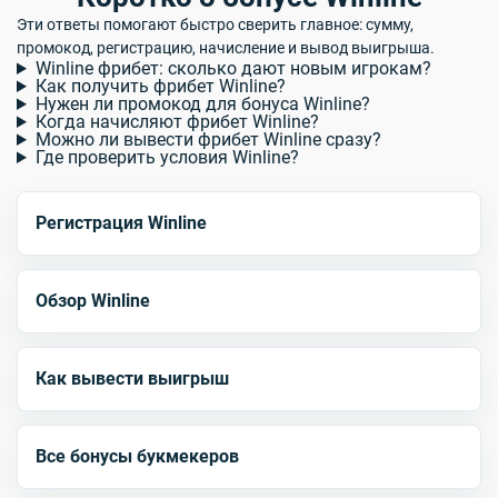
Эти ответы помогают быстро сверить главное: сумму,
промокод, регистрацию, начисление и вывод выигрыша.
Winline фрибет: сколько дают новым игрокам?
Как получить фрибет Winline?
Нужен ли промокод для бонуса Winline?
Когда начисляют фрибет Winline?
Можно ли вывести фрибет Winline сразу?
Где проверить условия Winline?
Регистрация Winline
Обзор Winline
Как вывести выигрыш
Все бонусы букмекеров