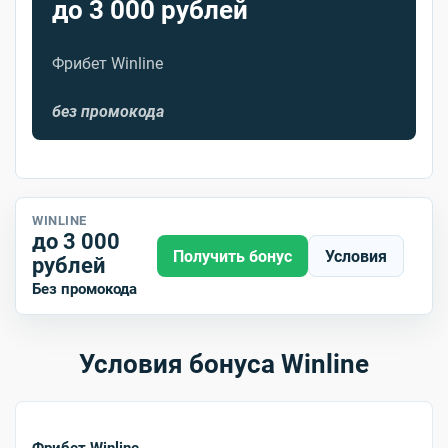
до 3 000 рублей
Фрибет Winline
без промокода
WINLINE
до 3 000
Получить бонус
Условия
рублей
Без промокода
Условия бонуса Winline
БОНУС