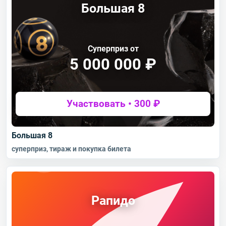
Большая 8
суперприз, тираж и покупка билета