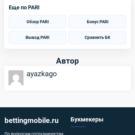
Еще по PARI
Обзор PARI
Бонус PARI
Вывод PARI
Сравнить БК
Автор
ayazkago
Букмекеры
bettingmobile.ru
По вопросам сотрудничества: