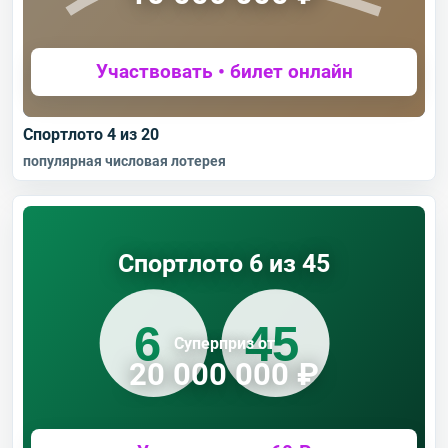
Спортлото 4 из 20
популярная числовая лотерея