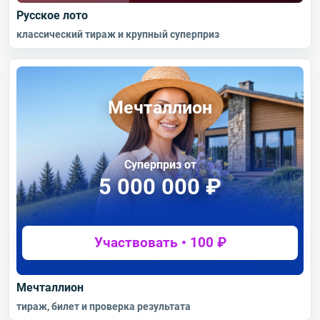
Русское лото
классический тираж и крупный суперприз
Мечталлион
тираж, билет и проверка результата