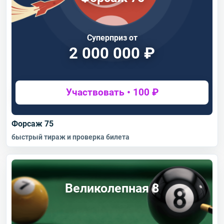
Форсаж 75
быстрый тираж и проверка билета