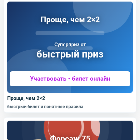
Проще, чем 2×2
быстрый билет и понятные правила