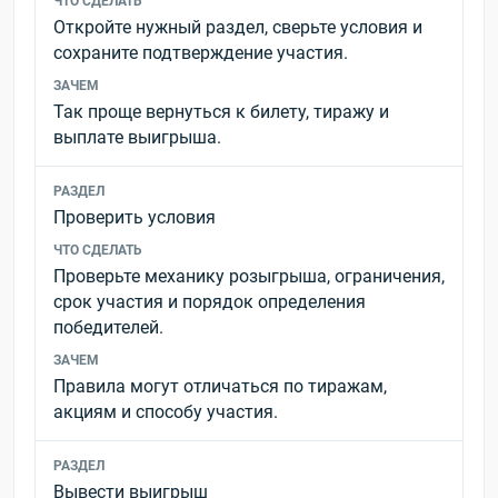
Откройте нужный раздел, сверьте условия и
сохраните подтверждение участия.
Так проще вернуться к билету, тиражу и
выплате выигрыша.
Проверить условия
Проверьте механику розыгрыша, ограничения,
срок участия и порядок определения
победителей.
Правила могут отличаться по тиражам,
акциям и способу участия.
Вывести выигрыш