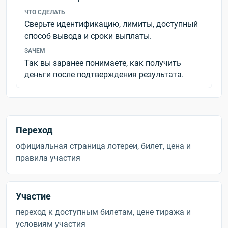
Сверьте идентификацию, лимиты, доступный
способ вывода и сроки выплаты.
Так вы заранее понимаете, как получить
деньги после подтверждения результата.
Переход
официальная страница лотереи, билет, цена и
правила участия
Участие
переход к доступным билетам, цене тиража и
условиям участия