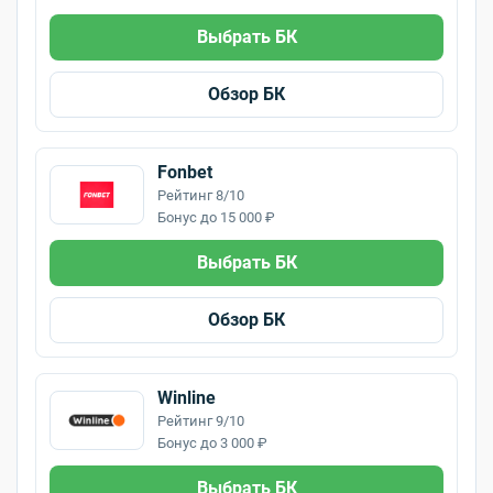
Выбрать БК
Обзор БК
Fonbet
Рейтинг 8/10
Бонус до 15 000 ₽
Выбрать БК
Обзор БК
Winline
Рейтинг 9/10
Бонус до 3 000 ₽
Выбрать БК