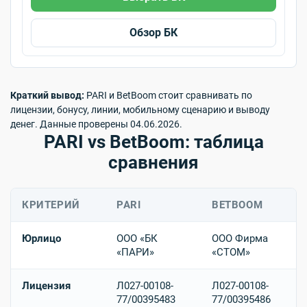
Обзор БК
Краткий вывод:
PARI и BetBoom стоит сравнивать по
лицензии, бонусу, линии, мобильному сценарию и выводу
денег. Данные проверены 04.06.2026.
PARI vs BetBoom: таблица
сравнения
КРИТЕРИЙ
PARI
BETBOOM
Юрлицо
ООО «БК
ООО Фирма
«ПАРИ»
«СТОМ»
Лицензия
Л027-00108-
Л027-00108-
77/00395483
77/00395486