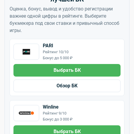
Оценка, бонус, вывод и удобство регистрации
важнее одной цифры в рейтинге. Выберите
букмекера под свои ставки и привычный способ
игры.
PARI
Рейтинг 10/10
Бонус до 5 000 ₽
Выбрать БК
Обзор БК
Winline
Рейтинг 9/10
Бонус до 3 000 ₽
Выбрать БК