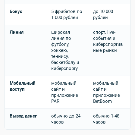
Бонус
5 фрибетов по
до 10 000
1 000 рублей
рублей
Линия
широкая
спорт, live-
линия по
события и
футболу,
киберспортив
хоккею,
ные рынки
теннису,
баскетболу и
киберспорту
Мобильный
мобильный
мобильный
доступ
сайт и
сайт и
приложение
приложение
PARI
BetBoom
Вывод денег
обычно до 24
обычно 1-48
часов
часов