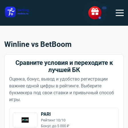
Топ-3 фрибета
×
18+
быстрый выбор бонуса
Winline vs BetBoom
Фрибет
1000₽
— ставь без
риска прямо сейчас!
ЗАБРАТЬ
Реклама 18+ pari.ru
Сравните условия и переходите к
лучшей БК
Фрибет
1000₽
для новых
Оценка, бонус, вывод и удобство регистрации
игроков Fonbet
ЗАБРАТЬ
важнее одной цифры в рейтинге. Выберите
Реклама 18+ fon.bet
букмекера под свои ставки и привычный способ
игры.
10
фрибетов по
1000₽
от
Winline!
ЗАБРАТЬ
PARI
Реклама 18+ winline.ru
Рейтинг 10/10
Бонус до 5 000 ₽