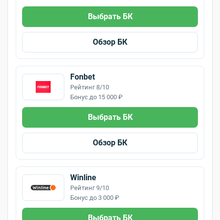
Выбрать БК
Обзор БК
Fonbet
Рейтинг 8/10
Бонус до 15 000 ₽
Выбрать БК
Обзор БК
Winline
Рейтинг 9/10
Бонус до 3 000 ₽
Выбрать БК