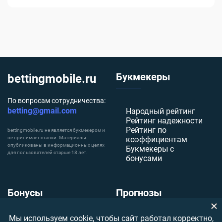
Букмекеры
bettingmobile.ru
По вопросам сотрудничества:
betting@gmail.com
Народный рейтинг
Рейтинг надежности
Рейтинг по
bettingmobile.ru не является букмекером и
не принимает ставки. Материалы
коэффициентам
опубликованы в информационных целях
Букмекеры с
для пользователей старше 18 лет.
бонусами
Бонусы
Прогнозы