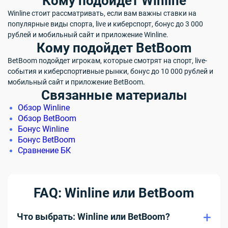
Кому подойдет Winline
Winline стоит рассматривать, если вам важны ставки на
популярные виды спорта, live и киберспорт, бонус до 3 000
рублей и мобильный сайт и приложение Winline.
Кому подойдет BetBoom
BetBoom подойдет игрокам, которые смотрят на спорт, live-
события и киберспортивные рынки, бонус до 10 000 рублей и
мобильный сайт и приложение BetBoom.
Связанные материалы
Обзор Winline
Обзор BetBoom
Бонус Winline
Бонус BetBoom
Сравнение БК
FAQ: Winline или BetBoom
Что выбрать: Winline или BetBoom?