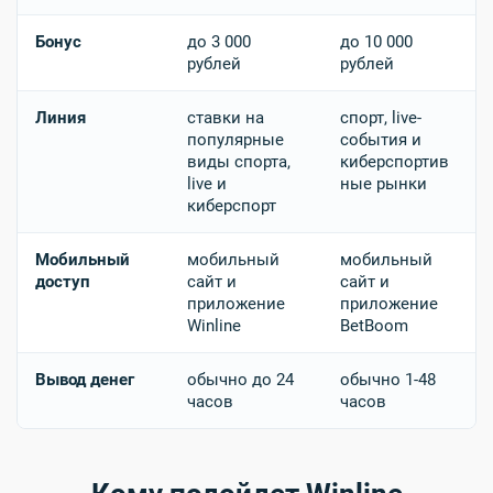
Бонус
до 3 000
до 10 000
рублей
рублей
Линия
ставки на
спорт, live-
популярные
события и
виды спорта,
киберспортив
live и
ные рынки
киберспорт
Мобильный
мобильный
мобильный
доступ
сайт и
сайт и
приложение
приложение
Winline
BetBoom
Вывод денег
обычно до 24
обычно 1-48
часов
часов