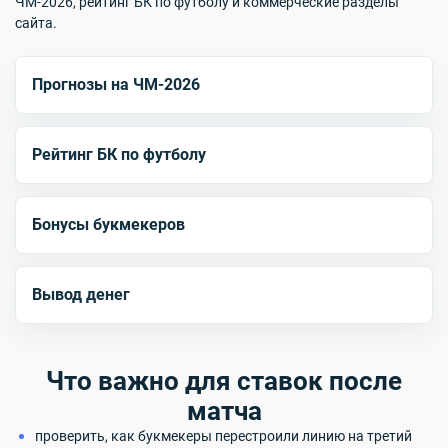
ЧМ-2026, рейтинг БК по футболу и коммерческие разделы
сайта.
Прогнозы на ЧМ-2026
Рейтинг БК по футболу
Бонусы букмекеров
Вывод денег
Что важно для ставок после
матча
проверить, как букмекеры перестроили линию на третий