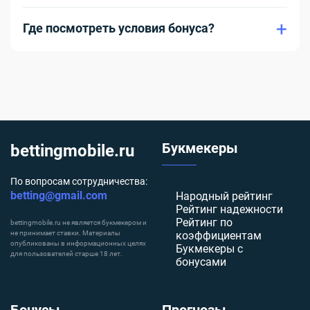
Где посмотреть условия бонуса?
Букмекеры
bettingmobile.ru
По вопросам сотрудничества:
betting@gmail.com
Народный рейтинг
Рейтинг надежности
Рейтинг по
bettingmobile.ru не является букмекером и
не принимает ставки. Материалы
коэффициентам
опубликованы в информационных целях
Букмекеры с
для пользователей старше 18 лет.
бонусами