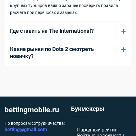
крупных турниров важно заранее проверить правила
расчета при переносах и заменах.
Где ставить на The International?
Какие рынки по Dota 2 смотреть
новичку?
Букмекеры
bettingmobile.ru
По вопросам сотрудничества:
betting@gmail.com
Народный рейтинг
Рейтинг надежности