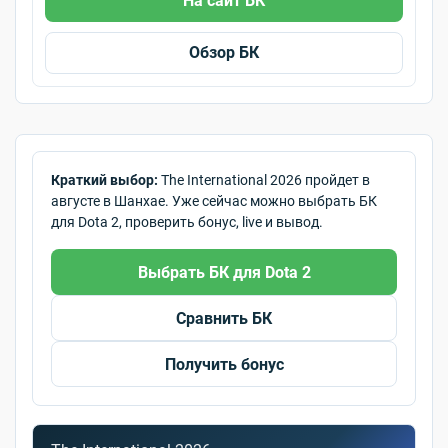
На сайт БК
Обзор БК
Краткий выбор:
The International 2026 пройдет в
августе в Шанхае. Уже сейчас можно выбрать БК
для Dota 2, проверить бонус, live и вывод.
Выбрать БК для Dota 2
Сравнить БК
Получить бонус