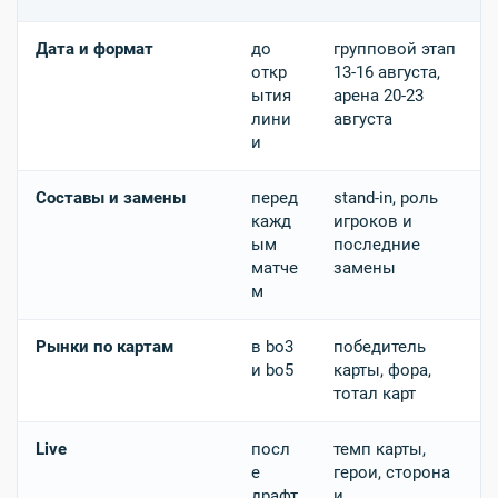
Дата и формат
до
групповой этап
откр
13-16 августа,
ытия
арена 20-23
лини
августа
и
Составы и замены
перед
stand-in, роль
кажд
игроков и
ым
последние
матче
замены
м
Рынки по картам
в bo3
победитель
и bo5
карты, фора,
тотал карт
Live
посл
темп карты,
е
герои, сторона
драфт
и