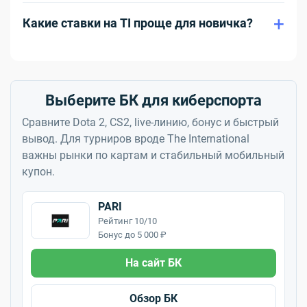
Какие ставки на TI проще для новичка?
Выберите БК для киберспорта
Сравните Dota 2, CS2, live-линию, бонус и быстрый
вывод. Для турниров вроде The International
важны рынки по картам и стабильный мобильный
купон.
PARI
Рейтинг 10/10
Бонус до 5 000 ₽
На сайт БК
Обзор БК