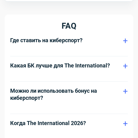
FAQ
Где ставить на киберспорт?
Какая БК лучше для The International?
Можно ли использовать бонус на
киберспорт?
Когда The International 2026?