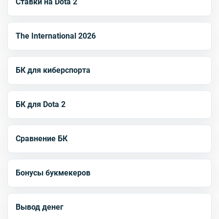
Ставки на Dota 2
The International 2026
БК для киберспорта
БК для Dota 2
Сравнение БК
Бонусы букмекеров
Вывод денег