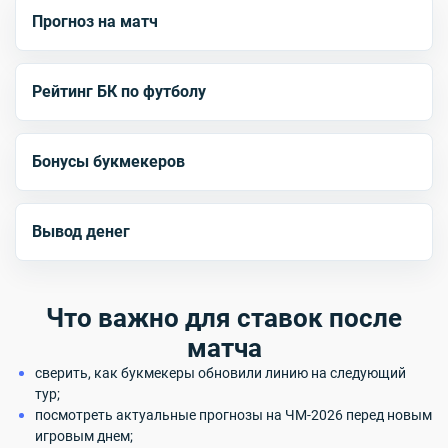
Прогноз на матч
Рейтинг БК по футболу
Бонусы букмекеров
Вывод денег
Что важно для ставок после
матча
сверить, как букмекеры обновили линию на следующий
тур;
посмотреть актуальные прогнозы на ЧМ-2026 перед новым
игровым днем;