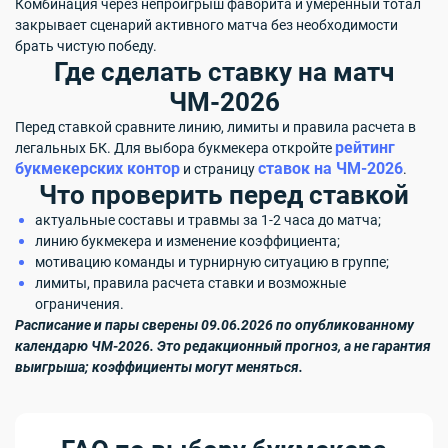
Комбинация через непроигрыш фаворита и умеренный тотал
закрывает сценарий активного матча без необходимости
брать чистую победу.
Где сделать ставку на матч
ЧМ-2026
Перед ставкой сравните линию, лимиты и правила расчета в
рейтинг
легальных БК. Для выбора букмекера откройте
букмекерских контор
ставок на ЧМ-2026
и страницу
.
Что проверить перед ставкой
актуальные составы и травмы за 1-2 часа до матча;
линию букмекера и изменение коэффициента;
мотивацию команды и турнирную ситуацию в группе;
лимиты, правила расчета ставки и возможные
ограничения.
Расписание и пары сверены 09.06.2026 по опубликованному
календарю ЧМ-2026. Это редакционный прогноз, а не гарантия
выигрыша; коэффициенты могут меняться.