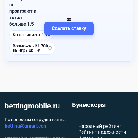
не
проиграют и
тотал
больше 1.5
Сделать ставку
Коэффициент:
1.70
Возможный
1 700
ⓘ
выигрыш:
₽
Букмекеры
bettingmobile.ru
По вопросам сотрудничества:
betting@gmail.com
Народный рейтинг
Рейтинг надежности
Рейтинг по
bettingmobile.ru не является букмекером и