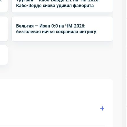
Кабо-Верде снова удивил фаворита
Бельгия — Иран 0:0 на ЧМ-2026:
безголевая ничья сохранила интригу