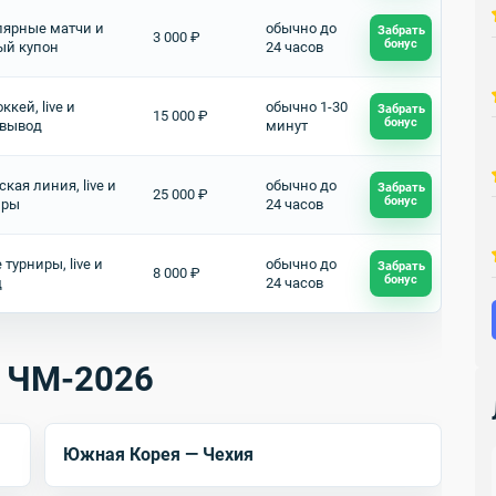
Мечталлион Экспресс
улярные матчи и
обычно до
Забрать
3 000 ₽
бонус
ый купон
24 часов
Жилищная лотерея
Большая 8
ккей, live и
обычно 1-30
Забрать
15 000 ₽
бонус
 вывод
минут
Лотерея Премьер
Форсаж 75
кая линия, live и
обычно до
Забрать
25 000 ₽
бонус
иры
24 часов
Рапидо
турниры, live и
обычно до
Забрать
Спортлото 4 из 20
8 000 ₽
бонус
д
24 часов
Спортлото 6 из 45
КЕНО
 ЧМ-2026
Проще, чем 2x2
Великолепная восьмерк
Южная Корея — Чехия