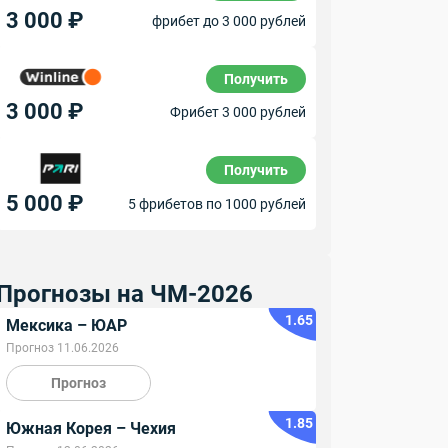
3 000 ₽
фрибет до 3 000 рублей
Получить
3 000 ₽
Фрибет 3 000 рублей
Получить
5 000 ₽
5 фрибетов по 1000 рублей
Прогнозы на ЧМ-2026
1.65
Мексика – ЮАР
Прогноз 11.06.2026
Прогноз
1.85
Южная Корея – Чехия