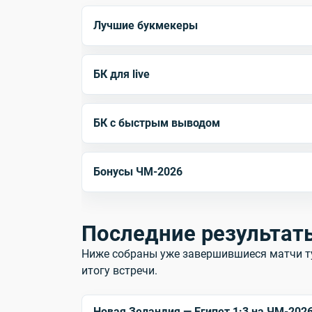
Лучшие букмекеры
БК для live
БК с быстрым выводом
Бонусы ЧМ-2026
Последние результат
Ниже собраны уже завершившиеся матчи ту
итогу встречи.
Новая Зеландия — Египет 1:3 на ЧМ-2026