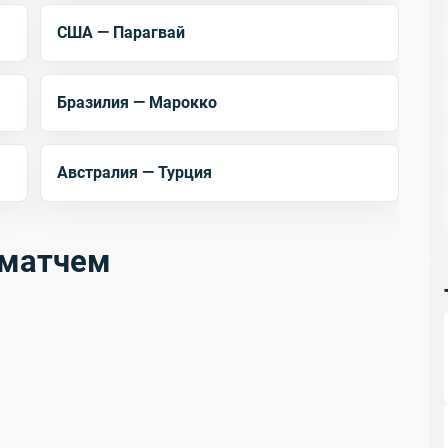
США — Парагвай
Бразилия — Марокко
Австралия — Турция
 матчем