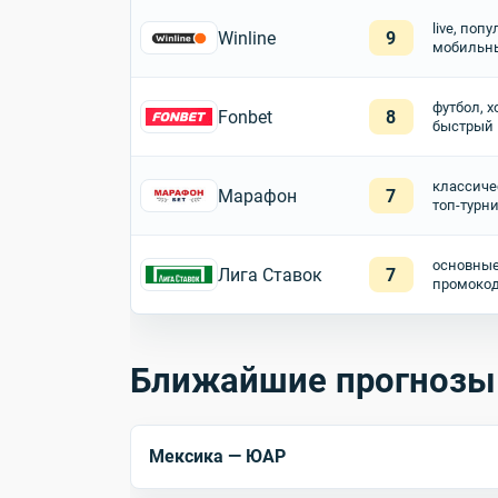
live, поп
Winline
9
мобильн
футбол, хо
Fonbet
8
быстрый
классичес
Марафон
7
топ-турн
основные 
Лига Ставок
7
промоко
Ближайшие прогнозы
Мексика — ЮАР