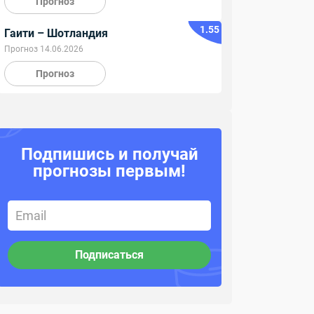
Прогноз
1.55
Гаити – Шотландия
Прогноз 14.06.2026
Прогноз
Подпишись и получай
прогнозы первым!
Подписаться