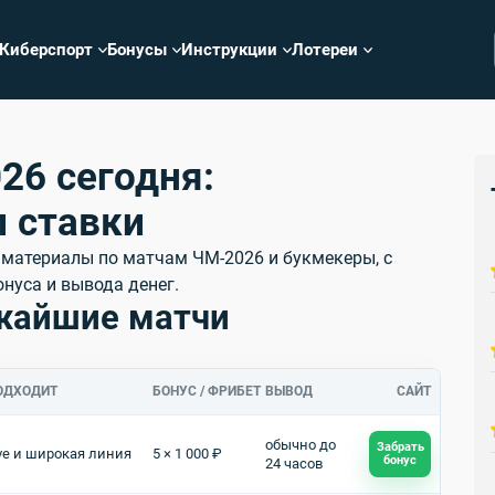
Киберспорт
Бонусы
Инструкции
Лотереи
екеры
тавки на киберспорт
Все бонусы
Как выбрать букмекера
Все лотереи букмекеров
ла
тавки на Dota 2
Балтбет фрибет
Проверить лицензию
Лотереи PARI
26 сегодня:
Фрибет
10
сейчас!
спорта
he International 2026
Бонус PARI
Регистрация
Лотереи Fonbet
 ставки
Реклама 18+ pari.
К для киберспорта
Бонус Winline
Вывод денег
Лотереи Winline
материалы по матчам ЧМ-2026 и букмекеры, с
онуса и вывода денег.
К
К для Dota 2
Бонус Fonbet
Приложения БК
Лотереи BetBoom
Фрибет
10
ижайшие матчи
Реклама 18+ fon.b
БК
Лицензии
Лотереи Балтбет
К
Лотереи Лига Ставок
ОДХОДИТ
БОНУС / ФРИБЕТ
ВЫВОД
САЙТ
10
фрибето
Русское лото
Реклама 18+ winli
обычно до
Забрать
ive и широкая линия
5 × 1 000 ₽
бонус
24 часов
Мечталлион