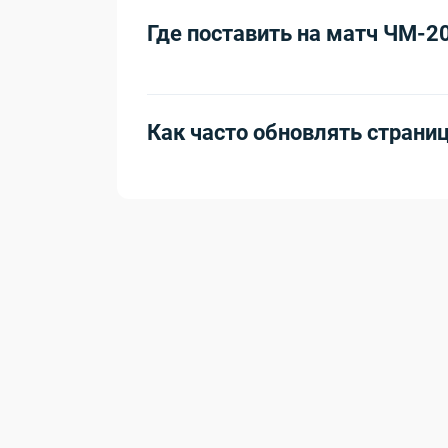
Где поставить на матч ЧМ-2
Как часто обновлять страни